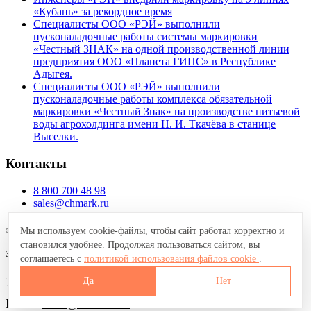
«Кубань» за рекордное время
Специалисты ООО «РЭЙ» выполнили
пусконаладочные работы системы маркировки
«Честный ЗНАК» на одной производственной линии
предприятия ООО «Планета ГИПС» в Республике
Адыгея.
Специалисты ООО «РЭЙ» выполнили
пусконаладочные работы комплекса обязательной
маркировки «Честный Знак» на производстве питьевой
воды агрохолдинга имени Н. И. Ткачёва в станице
Выселки.
Контакты
8 800 700 48 98
sales@chmark.ru
Мы используем cookie-файлы, чтобы сайт работал корректно и
становился удобнее. Продолжая пользоваться сайтом, вы
Запрос коммерческого предложения
соглашаетесь с
политикой использования файлов cookie
.
Телефон:
8 800 700 48 98
Да
Нет
Email:
sales@chmark.ru