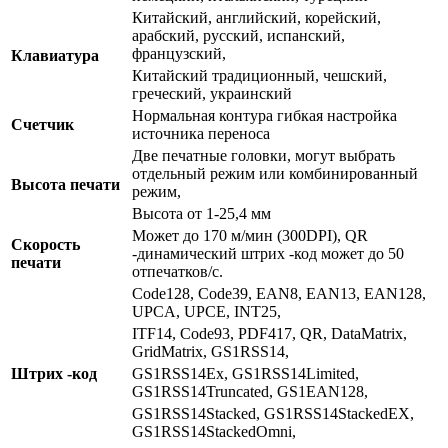
Китайский, английский, корейский,
арабский, русский, испанский,
французский,
Клавиатура
Китайский традиционный, чешский,
греческий, украинский
Нормальная контура гибкая настройка
Счетчик
источника переноса
Две печатные головки, могут выбрать
отдельный режим или комбинированный
Высота печати
режим,
Высота от 1-25,4 мм
Может до 170 м/мин (300DPI), QR
Скорость
-динамический штрих -код может до 50
печати
отпечатков/с.
Code128, Code39, EAN8, EAN13, EAN128,
UPCA, UPCE, INT25,
ITF14, Code93, PDF417, QR, DataMatrix,
GridMatrix, GS1RSS14,
Штрих -код
GS1RSS14Ex, GS1RSS14Limited,
GS1RSS14Truncated, GS1EAN128,
GS1RSS14Stacked, GS1RSS14StackedEX,
GS1RSS14StackedOmni,