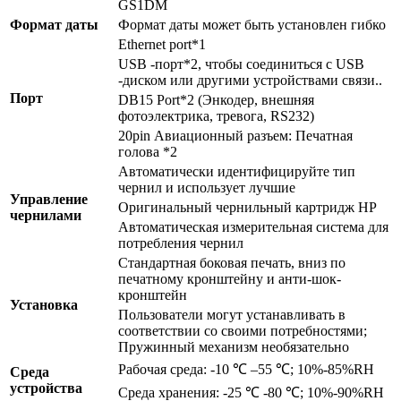
GS1DM
Формат даты
Формат даты может быть установлен гибко
Ethernet port*1
USB -порт*2, чтобы соединиться с USB
-диском или другими устройствами связи..
Порт
DB15 Port*2 (Энкодер, внешняя
фотоэлектрика, тревога, RS232)
20pin Авиационный разъем: Печатная
голова *2
Автоматически идентифицируйте тип
чернил и использует лучшие
Управление
Оригинальный чернильный картридж HP
чернилами
Автоматическая измерительная система для
потребления чернил
Стандартная боковая печать, вниз по
печатному кронштейну и анти-шок-
кронштейн
Установка
Пользователи могут устанавливать в
соответствии со своими потребностями;
Пружинный механизм необязательно
Рабочая среда: -10 ℃ –55 ℃; 10%-85%RH
Среда
устройства
Среда хранения: -25 ℃ -80 ℃; 10%-90%RH