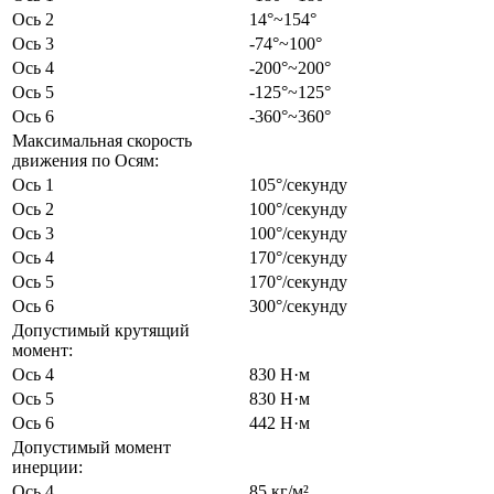
Ось 2
14°~154°
Ось 3
-74°~100°
Ось 4
-200°~200°
Ось 5
-125°~125°
Ось 6
-360°~360°
Максимальная скорость
движения по Осям:
Ось 1
105°/секунду
Ось 2
100°/секунду
Ось 3
100°/секунду
Ось 4
170°/секунду
Ось 5
170°/секунду
Ось 6
300°/секунду
Допустимый крутящий
момент:
Ось 4
830 Н·м
Ось 5
830 Н·м
Ось 6
442 Н·м
Допустимый момент
инерции:
Ось 4
85 кг/м²