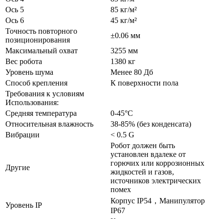
Ось 5
85 кг/м²
Ось 6
45 кг/м²
Точность повторного
±0.06 мм
позиционирования
Максимальный охват
3255 мм
Вес робота
1380 кг
Уровень шума
Менее 80 Дб
Способ крепления
К поверхности пола
Требования к условиям
Использования:
Средняя температура
0-45°C
Относительная влажность
38-85% (без конденсата)
Вибрации
< 0.5 G
Робот должен быть
установлен вдалеке от
горючих или коррозионных
Другие
жидкостей и газов,
источников электрических
помех
Корпус IP54，Манипулятор
Уровень IP
IP67