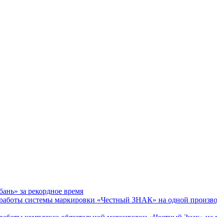
ань» за рекордное время
аботы системы маркировки «Честный ЗНАК» на одной произв