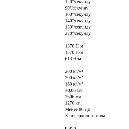
120°/секунду
90°/секунду
100°/секунду
140°/секунду
130°/секунду
220°/секунду
1370 Н·м
1370 Н·м
613 Н·м
200 кг/м²
200 кг/м²
160 кг/м²
±0.06 мм
2606 мм
1270 кг
Менее 80 Дб
К поверхности пола
0-45°C