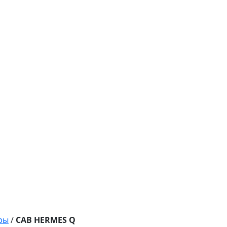
ры
/
CAB HERMES Q