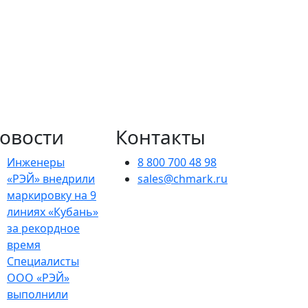
овости
Контакты
Инженеры
8 800 700 48 98
«РЭЙ» внедрили
sales@chmark.ru
маркировку на 9
линиях «Кубань»
за рекордное
время
Специалисты
ООО «РЭЙ»
выполнили